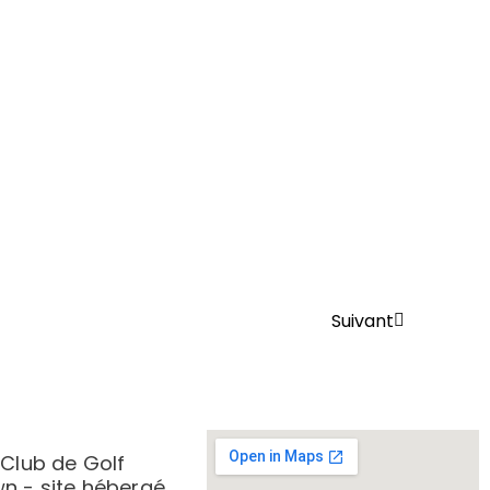
Suivant
 Club de Golf
n - site hébergé