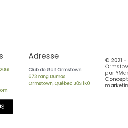
s
Adresse
© 2021 -
Ormstow
2061
Club de Golf Ormstown
par YMar
9-3781
673 rang Dumas
Concepti
Ormstown, Québec J0S 1K0
marketi
com
US