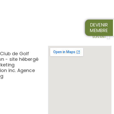
DEVENIR
MEMBRE
SUIVANT
 Club de Golf
n - site hébergé
keting
on inc. Agence
ng