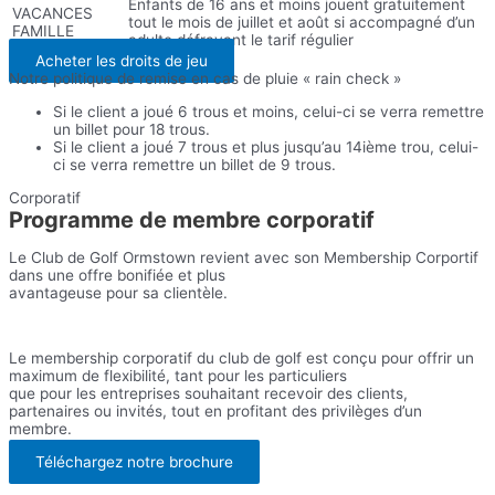
Enfants de 16 ans et moins jouent gratuitement
VACANCES
tout le mois de juillet et août si accompagné d’un
FAMILLE
adulte défrayant le tarif régulier
Acheter les droits de jeu
Notre politique de remise en cas de pluie « rain check »
Si le client a joué 6 trous et moins, celui-ci se verra remettre
un billet pour 18 trous.
Si le client a joué 7 trous et plus jusqu’au 14ième trou, celui-
ci se verra remettre un billet de 9 trous.
Corporatif
Programme de membre corporatif
Le Club de Golf Ormstown revient avec son Membership Corportif
dans une offre bonifiée et plus
avantageuse pour sa clientèle.
Le membership corporatif du club de golf est conçu pour offrir un
maximum de flexibilité, tant pour les particuliers
que pour les entreprises souhaitant recevoir des clients,
partenaires ou invités, tout en profitant des privilèges d’un
membre.
Téléchargez notre brochure