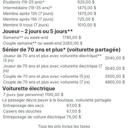
Étudiants (19-25 ans)*
925,00 $
Intermédiaire (19-35 ans)*
1475,00 $
Membre après 12h (7 jours) ​
1475,00 $
Membre après 15h (7 jours) ​
725,00 $
Membre 9 trous (7 jours)
1010,00 $
Joueur – 2 jours ou 5 jours**
Semaine** ou week-end
1785,00 $
Couple semaine** ou week-end
3260,00 $
Sénior de 70 ans et plus* (voiturette partagée)
Joueur de 70 ans et plus avec voiturette électrique**
2040,00 $
(5 jrs)
Joueur de 70 ans et plus avec voiturette électrique (7
2640,00 $
jrs)
Couple de 70 ans et plus avec voiturette (5 jrs)
3500,00 $
Couple de 70 ans et plus avec voiturette (7 jrs)
4800,00 $
Voiturette électrique
7 jours (par personne)
1190,00 $
Le passager devra payer à la boutique, voiturette partagée
Entreposage des sacs
67,00 $
Casiers des douches
67,00 $
Entreposage de voiture électrique
75,00 $
Tous les pris inclus les taxes