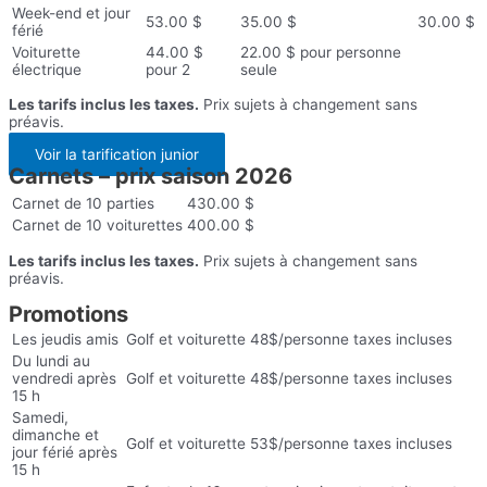
Week-end et jour
53.00 $
35.00 $
30.00 $
férié
Voiturette
44.00 $
22.00 $ pour personne
électrique
pour 2
seule
Les tarifs inclus les taxes.
Prix sujets à changement sans
préavis.
Voir la tarification junior
Carnets – prix saison 2026
Carnet de 10 parties
430.00 $
Carnet de 10 voiturettes
400.00 $
Les tarifs inclus les taxes.
Prix sujets à changement sans
préavis.
Promotions
Les jeudis amis
Golf et voiturette 48$/personne taxes incluses
Du lundi au
vendredi après
Golf et voiturette 48$/personne taxes incluses
15 h
Samedi,
dimanche et
Golf et voiturette 53$/personne taxes incluses
jour férié après
15 h