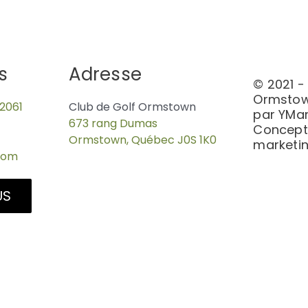
s
Adresse
© 2021 -
Ormstow
2061
Club de Golf Ormstown
par YMar
9-3781
673 rang Dumas
Concepti
Ormstown, Québec J0S 1K0
marketi
com
US