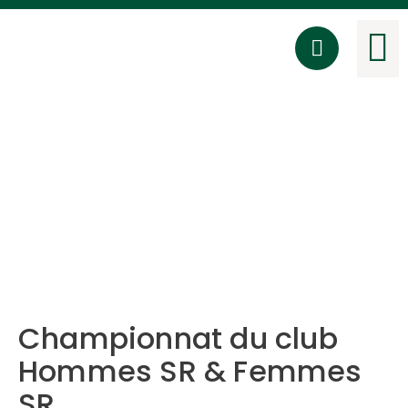
Ta
Activités
membres
Championnat du club
Hommes SR & Femmes
SR