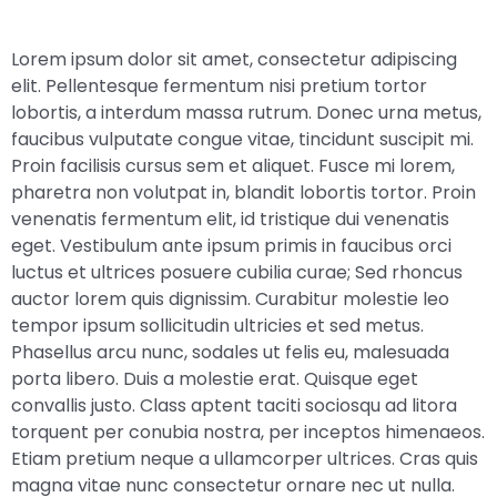
Lorem ipsum dolor sit amet, consectetur adipiscing
elit. Pellentesque fermentum nisi pretium tortor
lobortis, a interdum massa rutrum. Donec urna metus,
faucibus vulputate congue vitae, tincidunt suscipit mi.
Proin facilisis cursus sem et aliquet. Fusce mi lorem,
pharetra non volutpat in, blandit lobortis tortor. Proin
venenatis fermentum elit, id tristique dui venenatis
eget. Vestibulum ante ipsum primis in faucibus orci
luctus et ultrices posuere cubilia curae; Sed rhoncus
auctor lorem quis dignissim. Curabitur molestie leo
tempor ipsum sollicitudin ultricies et sed metus.
Phasellus arcu nunc, sodales ut felis eu, malesuada
porta libero. Duis a molestie erat. Quisque eget
convallis justo. Class aptent taciti sociosqu ad litora
torquent per conubia nostra, per inceptos himenaeos.
Etiam pretium neque a ullamcorper ultrices. Cras quis
magna vitae nunc consectetur ornare nec ut nulla.